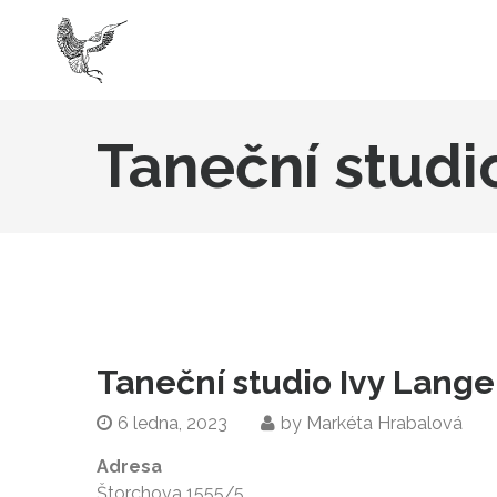
Taneční studi
Taneční studio Ivy Lang
6 ledna, 2023
by
Markéta Hrabalová
Adresa
Štorchova 1555/5