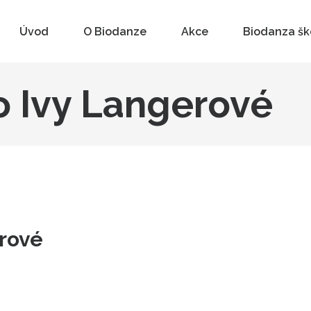
Úvod
O Biodanze
Akce
Biodanza šk
o Ivy Langerové
erové